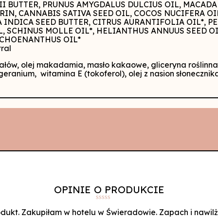
KII BUTTER, PRUNUS AMYGDALUS DULCIUS OIL, MACADA
IN, CANNABIS SATIVA SEED OIL, COCOS NUCIFERA OI
 INDICA SEED BUTTER, CITRUS AURANTIFOLIA OIL*, 
SCHINUS MOLLE OIL*, HELIANTHUS ANNUUS SEED OIL,
 SCHOENANTHUS OIL*
tral
dałów, olej makadamia, masło kakaowe, gliceryna roślinna,
 geranium, witamina E (tokoferol), olej z nasion słonecznik
OPINIE O PRODUKCIE
Oceniono
5
na 5
ukt. Zakupiłam w hotelu w Świeradowie. Zapach i nawilż