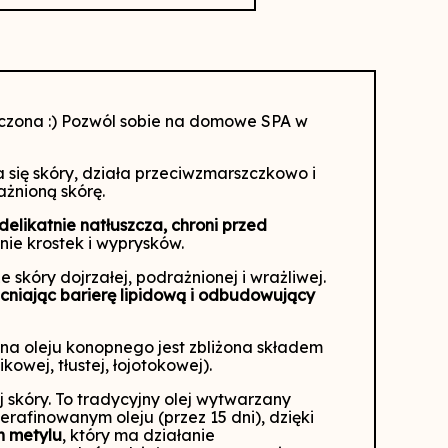
zczona :) Pozwól sobie na domowe SPA w
się skóry, działa przeciwzmarszczkowo i
ażnioną skórę.
delikatnie natłuszcza, chroni przed
nie krostek i wyprysków.
 skóry dojrzałej, podrażnionej i wrażliwej.
cniając barierę lipidową i odbudowujący
a oleju konopnego jest zbliżona składem
ikowej, tłustej, łojotokowej).
j skóry. To tradycyjny olej wytwarzany
rafinowanym oleju (przez 15 dni), dzięki
n metylu
, który ma działanie