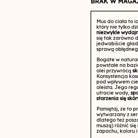
BRAK W MAGA
Mus do ciała to 
który nie tylko dz
niezwykle
wydajn
się tak zarówno d
jedwabiście gładki
sprawą
obłędneg
Bogate w natural
powstałe
na bazi
olei
przywrócą
sk
Konsystencja ko
pod wpływem ciepł
oleista. Jego r
eg
utracie wody,
sp
starzenia się skór
Pamiętaj, ze to p
wytwarzany z ser
dlatego też posz
muszą) różnić się
zapachu, koloru 