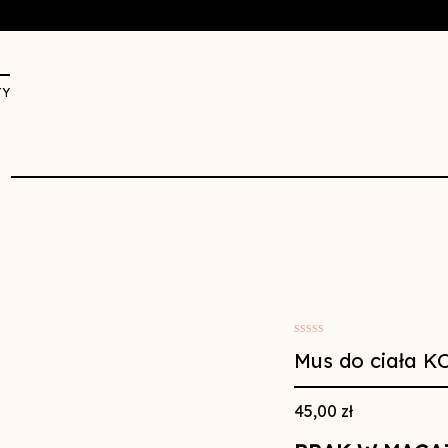
TY
5.00
tz 5
Mus do ciała 
45,00
zł