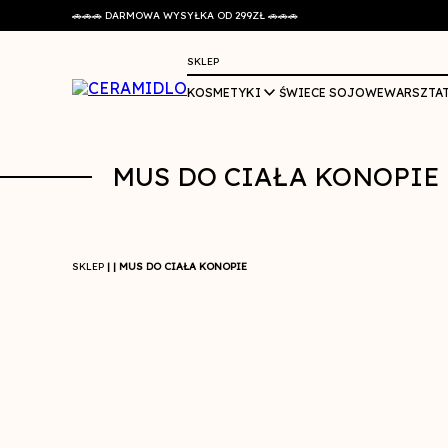
🚗🚗🚗 DARMOWA WYSYŁKA OD 299ZŁ 🚗🚗🚗
SKLEP
KOSMETYKI
ŚWIECE SOJOWE
WARSZTA
MUS DO CIAŁA KONOPIE
SKLEP
| | MUS DO CIAŁA KONOPIE