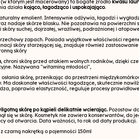
 (w którym jest macerowany) to bogate źródło
kwasu lau
nia działa
kojąco, łagodząco i uspokajająco
.
aturalny emolient. Intensywnie odżywia, łagodzi i wygład
z nadaje skórze blasku. Nie pozostawia na powierzchni skó
skóry suchej, dojrzałej, wrażliwej, podrażnionej i atopowe
rzechowy zapach. Posiada wyjątkowe właściwości regener
ji skóry starzejącej się, znajduje również zastosowanie w
ronną skóry
m
, chroni skórę przed atakiem wolnych rodników, dzięki c
yjne. Nazywana "witaminą młodości",
 osłania skórę, przenikając do przestrzeni międzykomórk
 Ma doskonałe właściwości łagodzące, skutecznie nawilż
dza, poprawia elastyczność, reguluje procesy prawidłow
wilgotną skórę po kąpieli delikatnie wcierając.
Pozostaw do 
ął się w skórę. Kosmetyk nie zawiera konserwantów, do je
ęcy od otwarcia. Data ważności, to rok od daty produkcji.
z czarną nakrętką o pojemności 150ml