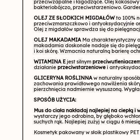
przeciwzapalne i łagodzące. Olej kokosowy
bakteriobójczo, przeciwstarzeniowo. Garde
OLEJ
ZE SŁODKICH MIGDAŁÓW
to 100% n
przeciwzmarszczkowo i antyoksydacyjnie ora
Olej z migdałów sprawdza się do pielęgnacji 
OLEJ MAKADAMIA
Ma charakterystyczny o
makadamia doskonale nadaje się do pielęgnac
i koi skórę. Wzmacnia naturalną barierę och
WITAMINA E
jest silnym
przeciwutleniacze
działanie
przeciwstarzeniowe
i antyoksydac
GLICERYNA ROŚLINNA
w naturalny sposób
zachowania prawidłowego nawilżenia skóry.
pierzchnięcia nadmiernie wysuszoną. Wygła
SPOSÓB UŻYCIA:
Mus do ciała
nakładaj najlepiej na ciepłą i 
wystarczy jego odrobina, by głęboko wchłon
suchych rąk. Najlepiej zużyj w ciągu 6 miesi
Kosmetyk pakowany w słoik plastikowy PET 