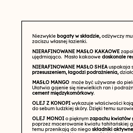
Niezwykle
bogaty w składzie,
odżywczy mus 
zaciszu własnej łazienki.
NIERAFINOWANE MASŁO KAKAOWE
zapob
ujędrniająco. Masło kakaowe
doskonale reg
NIERAFINOWANE MASŁO SHEA
uspakaja s
przesuszeniem, łagodzi podrażnienia,
działa
MASŁO MANGO
może być używane do pielęgn
Ułatwia gojenie się niewielkich ran i podraż
cement międzykomórkowy
.
OLEJ Z KONOPI
wykazuje właściwości koj
do sebum ludzkiej skóry. Dzięki temu surowi
OLEJ MONOI
o pięknym
zapachu kwiatów 
poprzez macerowanie kwiatu tahitańskiej ga
temu przenikają do niego
składniki aktywn