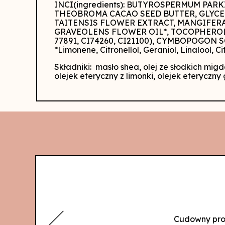
INCI(ingredients): BUTYROSPERMUM PAR
THEOBROMA CACAO SEED BUTTER, GLYCER
TAITENSIS FLOWER EXTRACT, MANGIFERA
GRAVEOLENS FLOWER OIL*, TOCOPHEROL, 
77891, CI74260, CI21100), CYMBOPOGON
*Limonene, Citronellol, Geraniol, Linalool, Ci
Składniki: masło shea, olej ze słodkich mig
olejek eteryczny z limonki, olejek eteryczny
Cudowny prod