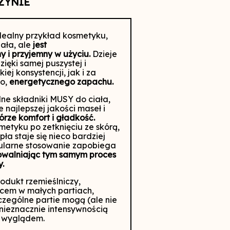
ZYNIE
idealny przykład kosmetyku,
iała, ale
jest
y i przyjemny w użyciu.
Dzieje
zięki samej puszystej i
ej konsystencji, jak i za
o,
energetycznego zapachu.
ne składniki MUSY do ciała,
e najlepszej jakości maseł i
órze komfort i gładkość.
smetyku
po zetknięciu ze skórą,
a staje się nieco bardziej
ularne stosowanie zapobiega
owalniając tym samym proces
y.
rodukt rzemieślniczy,
cem w małych partiach,
czególne partie mogą (ale nie
 nieznacznie intensywnością
i wyglądem.