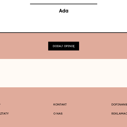
Ada
DODAJ OPINIĘ
P
KONTAKT
DOFINAN
ZTATY
O NAS
REKLAMAC