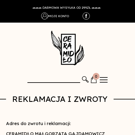
🚗🚗🚗 DARMOWA WYSYŁKA OD 299ZŁ 🚗🚗🚗
MOJE KONTO
0
REKLAMACJA I ZWROTY
Adres do zwrotu i reklamacji:
CERAMIDŁO MAŁGORZATA GAJDAMOWICZ