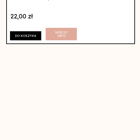
5
22,00
zł
WIĘCEJ
DO KOSZYKA
INFO