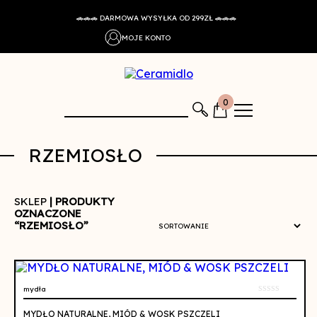
🚗🚗🚗 DARMOWA WYSYŁKA OD 299ZŁ 🚗🚗🚗
MOJE KONTO
0
RZEMIOSŁO
SKLEP
| PRODUKTY
OZNACZONE
“RZEMIOSŁO”
mydła
0
out
MYDŁO NATURALNE, MIÓD & WOSK PSZCZELI
of